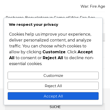
War: Fire Age
Recharge-Bonusleitern in Game of War: Fire Age
We respect your privacy
Cookies help us improve your experience,
ARCHIV
deliver personalized content, and analyze
traffic. You can choose which cookies to
March 2026
allow by clicking
Customize
. Click
Accept
All
to consent or
Reject All
to decline non-
February 2026
essential cookies.
Customize
Reject All
Accept All
SUCHE