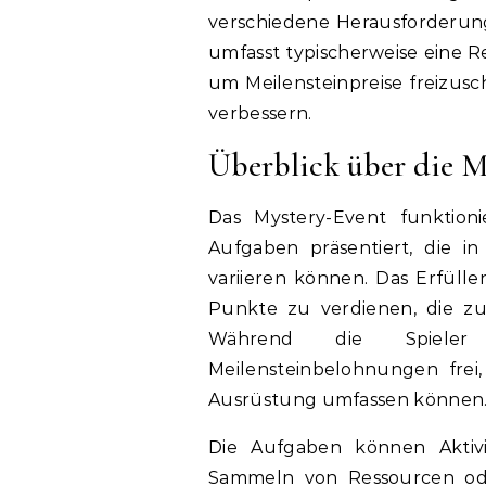
verschiedene Herausforderun
umfasst typischerweise eine Re
um Meilensteinpreise freizus
verbessern.
Überblick über die M
Das Mystery-Event funktion
Aufgaben präsentiert, die i
variieren können. Das Erfülle
Punkte zu verdienen, die zu
Während die Spieler
Meilensteinbelohnungen frei
Ausrüstung umfassen können
Die Aufgaben können Aktiv
Sammeln von Ressourcen ode