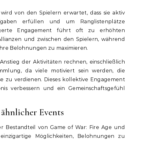
ird von den Spielern erwartet, dass sie aktiv
fgaben erfüllen und um Ranglistenplätze
eigerte Engagement führt oft zu erhöhten
Allianzen und zwischen den Spielern, während
 ihre Belohnungen zu maximieren.
Anstieg der Aktivitäten rechnen, einschließlich
lung, da viele motiviert sein werden, die
e zu verdienen. Dieses kollektive Engagement
nis verbessern und ein Gemeinschaftsgefühl
 ähnlicher Events
ter Bestandteil von Game of War: Fire Age und
einzigartige Möglichkeiten, Belohnungen zu