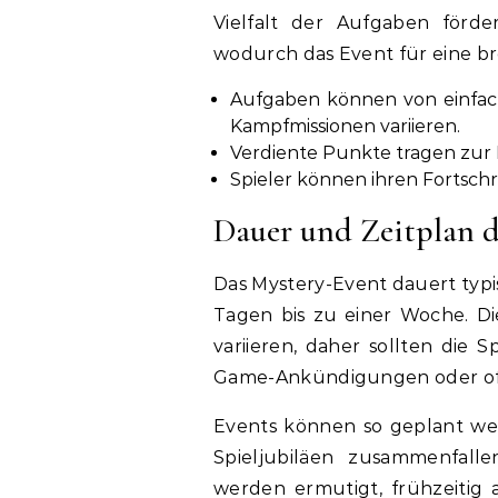
Vielfalt der Aufgaben förder
wodurch das Event für eine bre
Aufgaben können von einfac
Kampfmissionen variieren.
Verdiente Punkte tragen zur 
Spieler können ihren Fortschr
Dauer und Zeitplan d
Das Mystery-Event dauert typis
Tagen bis zu einer Woche. D
variieren, daher sollten die 
Game-Ankündigungen oder offiz
Events können so geplant wer
Spieljubiläen zusammenfallen
werden ermutigt, frühzeitig