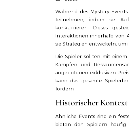
Während des Mystery-Events w
teilnehmen, indem sie Au
konkurrieren. Dieses gest
Interaktionen innerhalb von 
sie Strategien entwickeln, um
Die Spieler sollten mit einem 
Kämpfen und Ressourcensamm
angebotenen exklusiven Preis
kann das gesamte Spielerleb
fördern.
Historischer Kontext
Ähnliche Events sind ein fes
bieten den Spielern häufig 