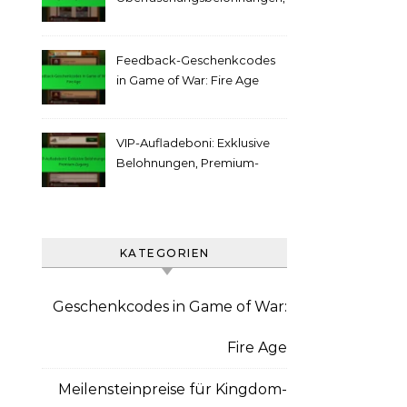
Unbekannte Stufen
Feedback-Geschenkcodes
in Game of War: Fire Age
VIP-Aufladeboni: Exklusive
Belohnungen, Premium-
Zugang
KATEGORIEN
Geschenkcodes in Game of War:
Fire Age
Meilensteinpreise für Kingdom-