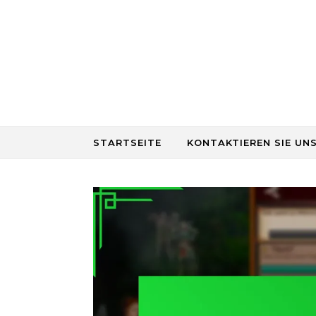
Skip to content
STARTSEITE
KONTAKTIEREN SIE UN