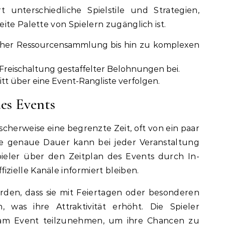
t unterschiedliche Spielstile und Strategien,
ite Palette von Spielern zugänglich ist.
her Ressourcensammlung bis hin zu komplexen
Freischaltung gestaffelter Belohnungen bei.
itt über eine Event-Rangliste verfolgen.
es Events
cherweise eine begrenzte Zeit, oft von ein paar
ie genaue Dauer kann bei jeder Veranstaltung
Spieler über den Zeitplan des Events durch In-
ielle Kanäle informiert bleiben.
den, dass sie mit Feiertagen oder besonderen
, was ihre Attraktivität erhöht. Die Spieler
 am Event teilzunehmen, um ihre Chancen zu