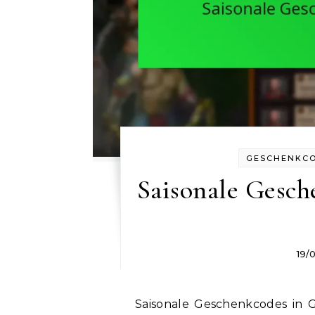
GESCHENKCOD
Saisonale Gesch
19/
Saisonale Geschenkcodes in Game of War: Fire Age bieten den Spielern die