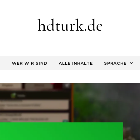
hdturk.de
S
WER WIR SIND
ALLE INHALTE
SPRACHE